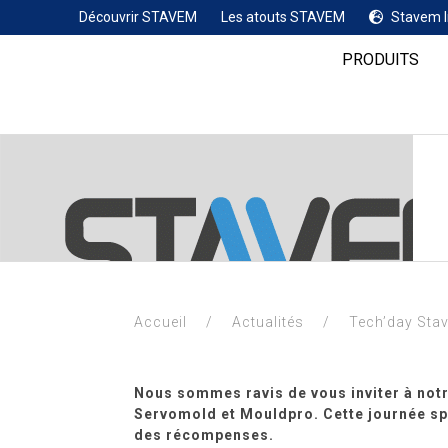
Découvrir STAVEM
Les atouts STAVEM
Stavem I
PRODUITS
Accueil
/
Actualités
/
Tech’day Sta
Nous sommes ravis de vous inviter à notr
Servomold et Mouldpro. Cette journée spé
des récompenses.