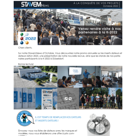
STAVEM
INTERNATIONAL
REJOIGNEZ-
NOUS
VISITEZ
NOTRE
SHOWROOM
PRODUITS