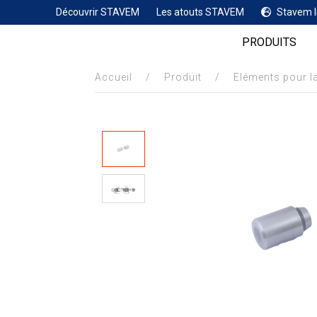
Découvrir STAVEM
Les atouts STAVEM
Stavem I
PRODUITS
Accueil
/
Produit
/
Eléments pour l