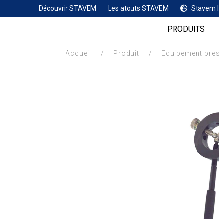
Découvrir STAVEM
Les atouts STAVEM
Stavem I
PRODUITS
Accueil
/
Produit
/
Equipement pre