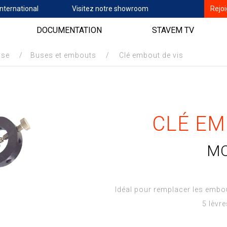
nternational
Visitez notre showroom
Rejo
DOCUMENTATION
STAVEM TV
sse
/
Buses et embouts
/
Clé embout de vis
CLÉ EM
M
Idéal pour remplacer les embo
5 lèvr