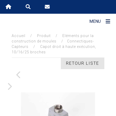
MENU
Accueil
/
Produit
/
Eléments pour la
DÉCOUVRIR
construction de moules
/
Connectiques-
STAVEM
Capteurs
/
Capot droit à haute exécution,
10/16/25 broches
RETOUR LISTE
LES
ATOUTS
STAVEM