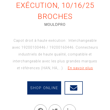
EXÉCUTION, 10/16/25
BROCHES
DOCUMENTATION
MOULDPRO
Capot droit à haute exécution : Interchangeable
STAVEM
avec 19200100446 / 19200160446. Connecteurs
TV
industriels de haute qualité, compatible et
interchangeable avec les plus grandes marques
et références (HAN, HA,...). ...
En savoir plus
ACTUALITÉS
SHOP ONLINE
Facebook
Twitter
LinkedIn