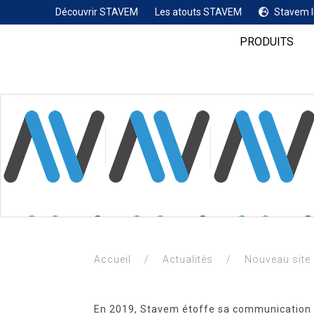
Découvrir STAVEM
Les atouts STAVEM
Stavem I
PRODUITS
Accueil
/
Actualités
/
Nouveau site 
En 2019, Stavem étoffe sa communication e