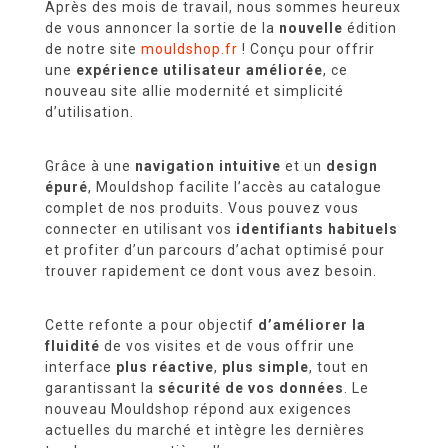
STAVEM
Après des mois de travail, nous sommes heureux
de vous annoncer la sortie de la
nouvelle
édition
INTERNATIONAL
de notre site
mouldshop.fr
! Conçu pour offrir
une
expérience utilisateur améliorée
, ce
nouveau site allie modernité et simplicité
d’utilisation.
REJOIGNEZ-
NOUS
Grâce à une
navigation intuitive
et un
design
épuré
, Mouldshop facilite l’accès au catalogue
complet de nos produits. Vous pouvez vous
connecter en utilisant vos
identifiants habituels
et profiter d’un parcours d’achat optimisé pour
trouver rapidement ce dont vous avez besoin.
VISITEZ
NOTRE
Cette refonte a pour objectif
d’améliorer la
SHOWROOM
fluidité
de vos visites et de vous offrir une
interface
plus réactive
,
plus simple
, tout en
garantissant la
sécurité de vos données
. Le
nouveau Mouldshop répond aux exigences
actuelles du marché et intègre les dernières
PRODUITS