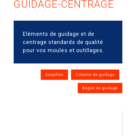
GUIDAGE-CENTRAGE
STAVEM
INTERNATIONAL
Eléments de guidage et de
REJOIGNEZ-
centrage standards de qualité
NOUS
pour vos moules et outillages.
Goupilles
Colonne de guidage
VISITEZ
Bague de guidage
NOTRE
SHOWROOM
PRODUITS