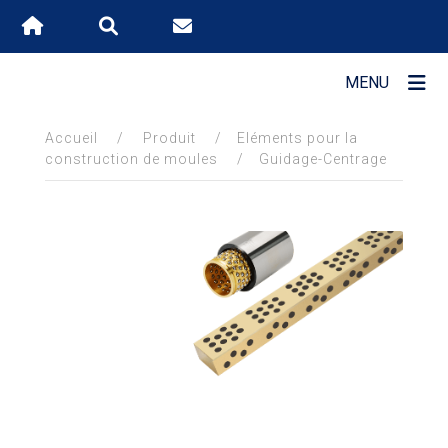
MENU
Accueil
/
Produit
/
Eléments pour la
DÉCOUVRIR
construction de moules
/
Guidage-Centrage
STAVEM
LES
ATOUTS
STAVEM