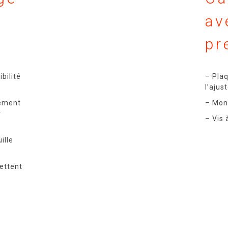
av
pr
bilité
– Pla
l’aju
tement
– Mont
r
– Vis 
ille
ettent