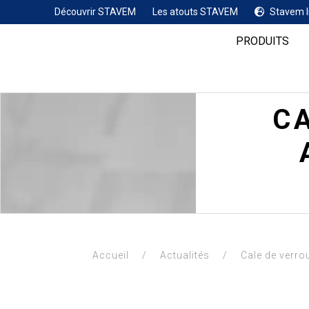
Découvrir STAVEM
Les atouts STAVEM
Stavem I
PRODUITS
C
Accueil
/
Actualités
/
Cale de verrou